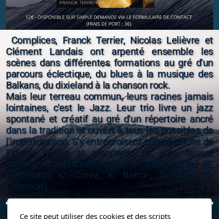
Complices, Franck Terrier, Nicolas Lelièvre et
Clément Landais
ont arpenté ensemble les
scènes dans différentes formations au gré d'un
parcours éclectique, du blues à la musique des
Balkans, du dixieland à la chanson rock.
Mais leur terreau commun, leurs racines jamais
lointaines, c'est le Jazz.
Leur trio livre un jazz
spontané et créatif au gré d'un répertoire ancré
dans la tradition et ouvert à tous les possibles de
l'improvisation.
S'y entrecroisent compositions de
Franck Terrier et standards du jazz, faisant
honneur aux pianistes d'hier et d'aujourd'hui (E.
Pieranunzi, C. Corea, K. Barron, T. Monk, O.
Peterson).
Ce site peut utiliser des cookies et des scripts